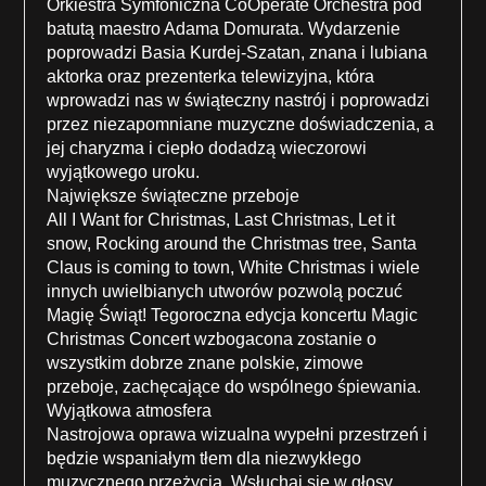
Orkiestra Symfoniczna CoOperate Orchestra pod
batutą maestro Adama Domurata. Wydarzenie
poprowadzi Basia Kurdej-Szatan, znana i lubiana
aktorka oraz prezenterka telewizyjna, która
wprowadzi nas w świąteczny nastrój i poprowadzi
przez niezapomniane muzyczne doświadczenia, a
jej charyzma i ciepło dodadzą wieczorowi
wyjątkowego uroku.
Największe świąteczne przeboje
All I Want for Christmas, Last Christmas, Let it
snow, Rocking around the Christmas tree, Santa
Claus is coming to town, White Christmas i wiele
innych uwielbianych utworów pozwolą poczuć
Magię Świąt! Tegoroczna edycja koncertu Magic
Christmas Concert wzbogacona zostanie o
wszystkim dobrze znane polskie, zimowe
przeboje, zachęcające do wspólnego śpiewania.
Wyjątkowa atmosfera
Nastrojowa oprawa wizualna wypełni przestrzeń i
będzie wspaniałym tłem dla niezwykłego
muzycznego przeżycia. Wsłuchaj się w głosy