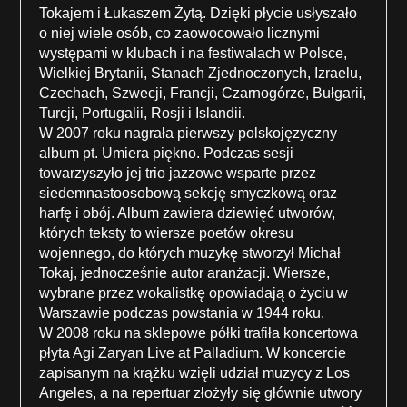
Tokajem i Łukaszem Żytą. Dzięki płycie usłyszało
o niej wiele osób, co zaowocowało licznymi
występami w klubach i na festiwalach w Polsce,
Wielkiej Brytanii, Stanach Zjednoczonych, Izraelu,
Czechach, Szwecji, Francji, Czarnogórze, Bułgarii,
Turcji, Portugalii, Rosji i Islandii.
W 2007 roku nagrała pierwszy polskojęzyczny
album pt. Umiera piękno. Podczas sesji
towarzyszyło jej trio jazzowe wsparte przez
siedemnastoosobową sekcję smyczkową oraz
harfę i obój. Album zawiera dziewięć utworów,
których teksty to wiersze poetów okresu
wojennego, do których muzykę stworzył Michał
Tokaj, jednocześnie autor aranżacji. Wiersze,
wybrane przez wokalistkę opowiadają o życiu w
Warszawie podczas powstania w 1944 roku.
W 2008 roku na sklepowe półki trafiła koncertowa
płyta Agi Zaryan Live at Palladium. W koncercie
zapisanym na krążku wzięli udział muzycy z Los
Angeles, a na repertuar złożyły się głównie utwory