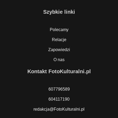
Szybkie linki
Polecamy
Relacje
Zapowiedzi
O nas
Kontakt FotoKulturalni.pl
607796589
604117190
redakcja@FotoKulturalni.pl