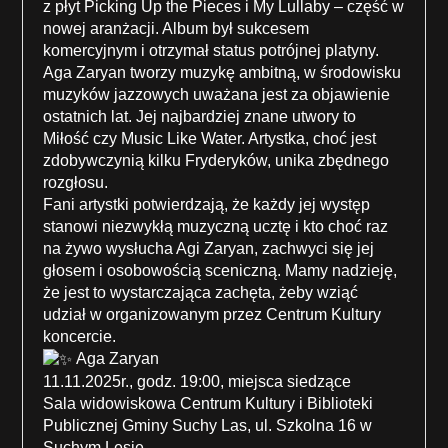
z płyt Picking Up the Pieces i My Lullaby – część w
nowej aranżacji. Album był sukcesem
komercyjnym i otrzymał status potrójnej platyny.
Aga Zaryan tworzy muzykę ambitną, w środowisku
muzyków jazzowych uważana jest za objawienie
ostatnich lat. Jej najbardziej znane utwory to
Miłość czy Music Like Water. Artystka, choć jest
zdobywczynią kilku Fryderyków, unika zbędnego
rozgłosu.
Fani artystki potwierdzają, że każdy jej występ
stanowi niezwykłą muzyczną ucztę i kto choć raz
na żywo wysłucha Agi Zaryan, zachwyci się jej
głosem i osobowością sceniczną. Mamy nadzieję,
że jest to wystarczająca zachęta, żeby wziąć
udział w organizowanym przez Centrum Kultury
koncercie.
Aga Zaryan
11.11.2025r., godz. 19:00, miejsca siedzące
Sala widowiskowa Centrum Kultury i Biblioteki
Publicznej Gminy Suchy Las, ul. Szkolna 16 w
Suchym Lesie