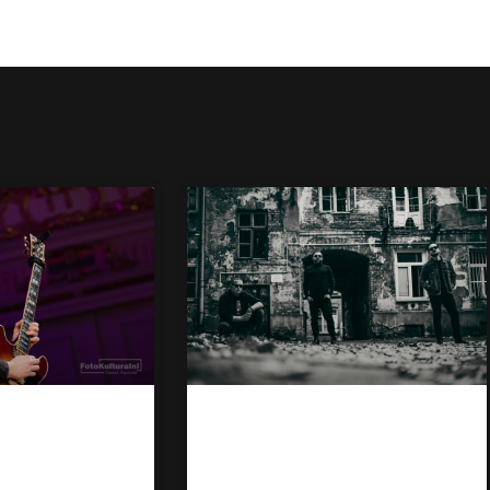
olz – muzyk
„Mr. Slowman, ale ty
ronny
jesteś slow”