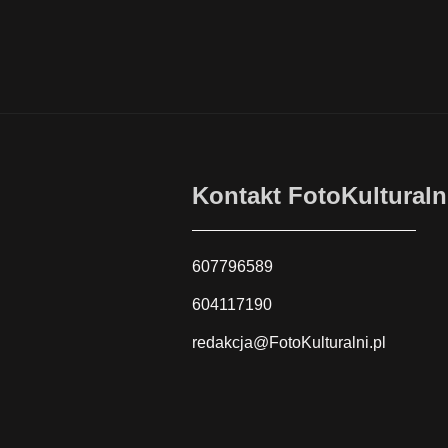
Kontakt FotoKulturaln
607796589
604117190
redakcja@FotoKulturalni.pl