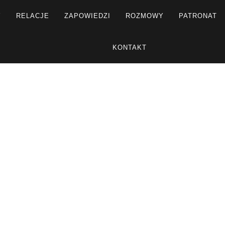
Y
RELACJE
ZAPOWIEDZI
ROZMOWY
PATRONAT
KONTAKT
R
Strona główna
Rozmowy