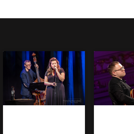
Monika Borzym w
Piotr Sch
Gminnym Ośrodku
wszechst