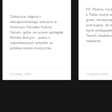
Kultury Sezam
FK: Piotrze, mo
o Tobie muzyk w
Zobaczcie zdjęcia z
grasz, komponuj
niezapomnianego wieczoru w
aranżujesz, do 
Gminnym Ośrodku Kultury
bycie pedagogie
Sezam, gdzie na scenie wystąpiła
Twoich działalno
Monika Borzym – jedna z
najwięcej
najciekawszych artystek na
polskiej scenie muzycznej,
CZYTAJ WIĘCEJ »
CZYTAJ WIĘCEJ 
15 lutego, 2025
1 sierpnia, 2024