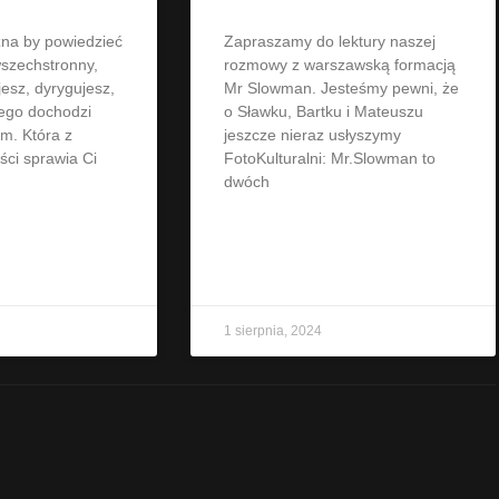
żna by powiedzieć
Zapraszamy do lektury naszej
szechstronny,
rozmowy z warszawską formacją
esz, dyrygujesz,
Mr Slowman. Jesteśmy pewni, że
tego dochodzi
o Sławku, Bartku i Mateuszu
m. Która z
jeszcze nieraz usłyszymy
ści sprawia Ci
FotoKulturalni: Mr.Slowman to
dwóch
»
CZYTAJ WIĘCEJ »
1 sierpnia, 2024