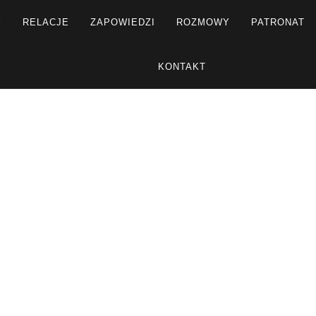
Y
RELACJE
ZAPOWIEDZI
ROZMOWY
PATRONAT
KONTAKT
R
Strona główna
Rozmowy