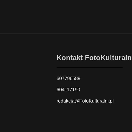
Kontakt FotoKulturaln
607796589
604117190
redakcja@FotoKulturalni.pl