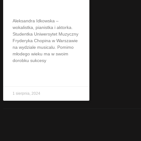
Idkowska
Aleksandra Idkowska –
wokalistka, pianistka i aktorka.
Studentka Uniwersytet Muzyczny
Fryderyka Chopina w Warszawie
na wydziale musicalu. Pomimo
młodego wieku ma w swoim
dorobku sukcesy
CZYTAJ WIĘCEJ »
1 sierpnia, 2024