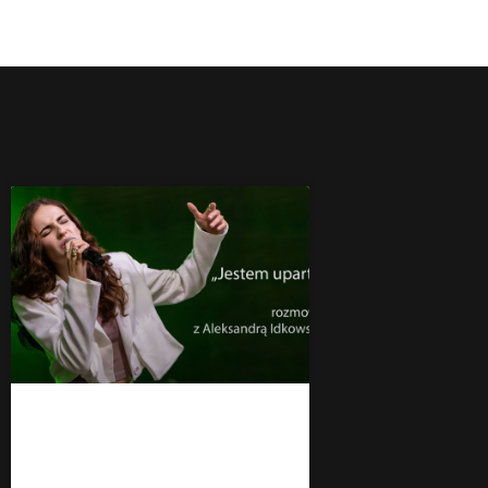
„Jestem uparta” –
Aleksandra