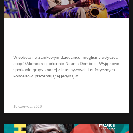
Alameda i Noums Dembele na
dziedzińcu Ethno
W sobotę na zamkowym dziedzińcu mogliśmy usłyszeć
zespół Alameda i gościnnie Noums Dembele. Wyjątkowe
spotkanie grupy znanej z intensywnych i euforycznych
koncertów, prezentującej jedyną w
CZYTAJ WIĘCEJ »
15 czerwca, 2026