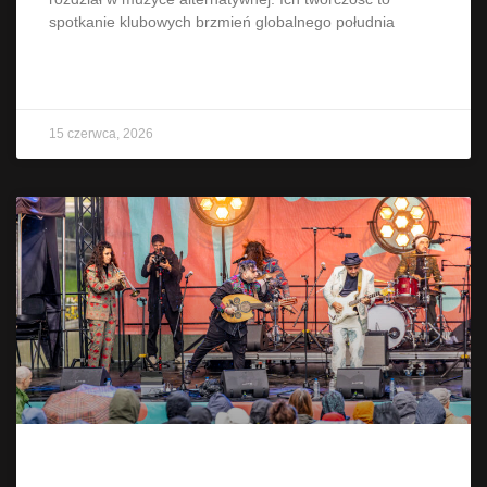
spotkanie klubowych brzmień globalnego południa
CZYTAJ WIĘCEJ »
15 czerwca, 2026
The Turbans – międzynarodowo po