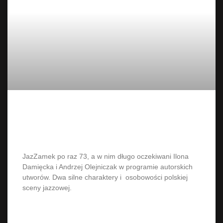
Ilona Damięcka i Andrzej
Olejniczak w JazZamek
JazZamek po raz 73, a w nim długo oczekiwani Ilona
Damięcka i Andrzej Olejniczak w programie autorskich
utworów. Dwa silne charaktery i osobowości polskiej
sceny jazzowej.
CZYTAJ WIĘCEJ »