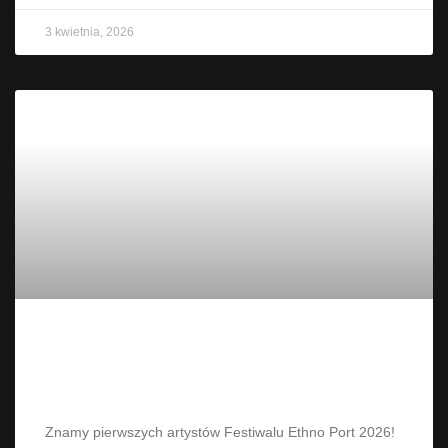
3 kwietnia, 2026
Ethno Port – znamy już pierwszych
artystów
Znamy pierwszych artystów Festiwalu Ethno Port 2026!