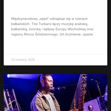
bałkańsku na Ethno Porcie
Międzynarodowy „spęd” odnajduje się w rytmach
bałkańskich. The Turbans łączy muzykę arabską,
bałkańską, turecką i wpływy Europy Wschodniej oraz
regionu Morza Śródziemnego. Ich brzmienie, oparte
CZYTAJ WIĘCEJ »
15 czerwca, 2026