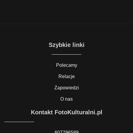
Szybkie linki
Polecamy
Relacje
Zapowiedzi
O nas
Kontakt FotoKulturalni.pl
607796589