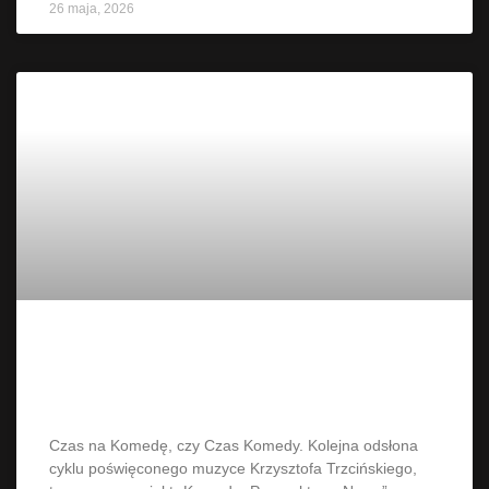
26 maja, 2026
Czas Komedy – MAGDALENA
KUMOREK & MACIEJ TUBIS Trio
Czas na Komedę, czy Czas Komedy. Kolejna odsłona
cyklu poświęconego muzyce Krzysztofa Trzcińskiego,