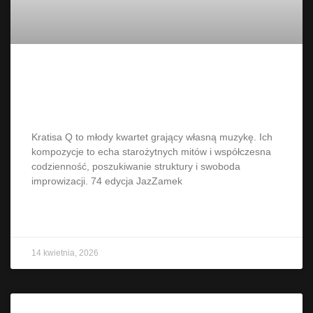
Kratisa Q podczas JazZamek w
Poznaniu
Kratisa Q to młody kwartet grający własną muzykę. Ich
kompozycje to echa starożytnych mitów i współczesna
codzienność, poszukiwanie struktury i swoboda
improwizacji. 74 edycja JazZamek
CZYTAJ WIĘCEJ »
14 kwietnia, 2026