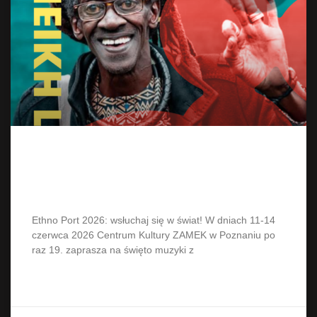
Ethno Port 2026 – wielkie
odliczanie
Ethno Port 2026: wsłuchaj się w świat! W dniach 11-14
czerwca 2026 Centrum Kultury ZAMEK w Poznaniu po
raz 19. zaprasza na święto muzyki z
CZYTAJ WIĘCEJ »