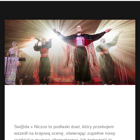
Podwójny duet z Podlasia Sw@da
x Niczos rozszalał publiczność E.P.
Sw@da x Niczos to podlaski duet, który przebojem
wszedł na krajową scenę, otwierając zupełnie nowy
rozdział w muzyce alternatywnej. Ich twórczość to