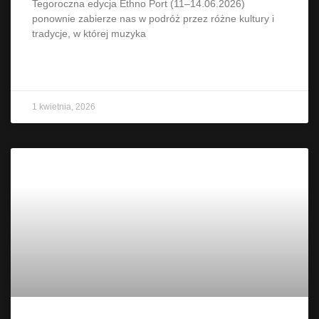
Tegoroczna edycja Ethno Port (11–14.06.2026)
ponownie zabierze nas w podróż przez różne kultury i
tradycje, w której muzyka
CZYTAJ WIĘCEJ »
1 kwietnia, 2026