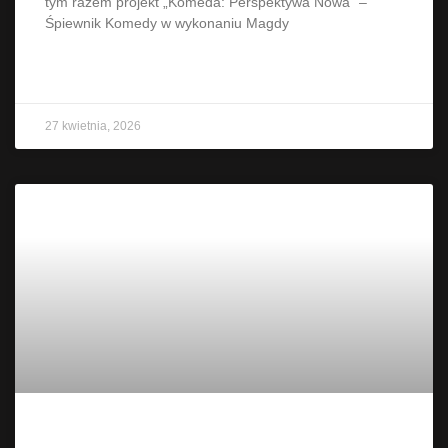
tym razem projekt „Komeda: Perspektywa Nowa” –
Śpiewnik Komedy w wykonaniu Magdy
CZYTAJ WIĘCEJ »
27 kwietnia, 2026
Początek weekendu z Next Fest to