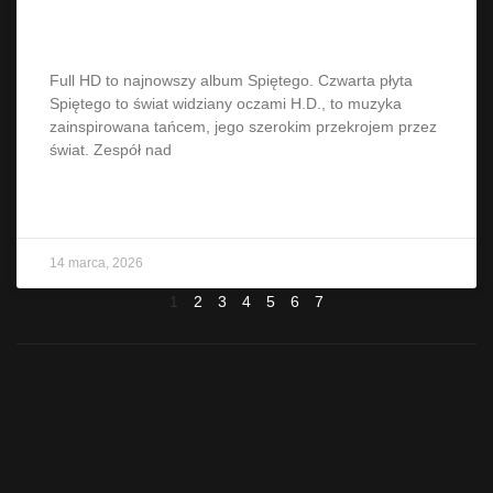
Spięty „Full H.D.” w Poznaniu
Full HD to najnowszy album Spiętego. Czwarta płyta
Spiętego to świat widziany oczami H.D., to muzyka
zainspirowana tańcem, jego szerokim przekrojem przez
świat. Zespół nad
CZYTAJ WIĘCEJ »
14 marca, 2026
1
2
3
4
5
6
7