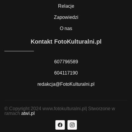
Relacje
Zapowiedzi
O nas
Kontakt FotoKulturalni.pl
607796589
604117190
redakcja@FotoKulturalni.pl
© Copyright 2024 www.fotokulturalni.pl| Stworzone w
ramach
atwi.pl