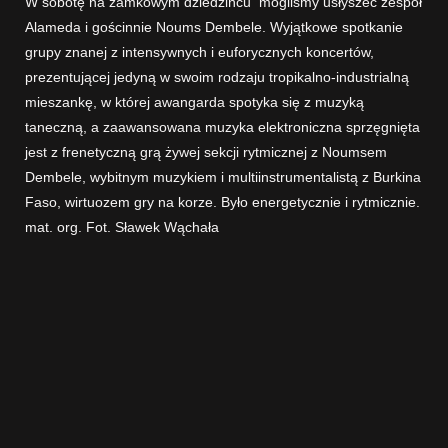
W sobotę na zamkowym dziedzińcu mogliśmy usłyszeć zespół
Alameda i gościnnie Noums Dembele. Wyjątkowe spotkanie
grupy znanej z intensywnych i euforycznych koncertów,
prezentującej jedyną w swoim rodzaju tropikalno-industrialną
mieszankę, w której awangarda spotyka się z muzyką
taneczną, a zaawansowana muzyka elektroniczna sprzęgnięta
jest z frenetyczną grą żywej sekcji rytmicznej z Noumsem
Dembele, wybitnym muzykiem i multiinstrumentalistą z Burkina
Faso, wirtuozem gry na korze. Było energetycznie i rytmicznie.
mat. org. Fot. Sławek Wąchała