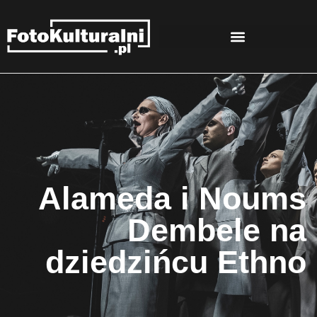
Alameda i Noums
Dembele na
dziedzińcu Ethno