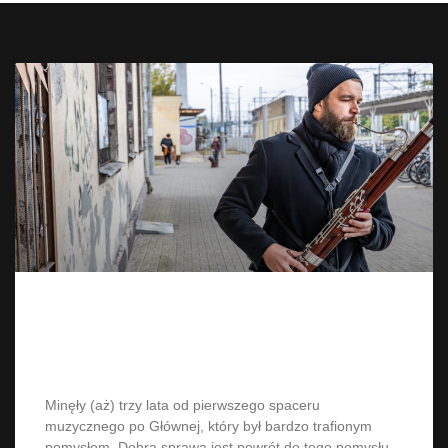
Spacer muzyczny po Głównej vol.
2
Minęły (aż) trzy lata od pierwszego spaceru
muzycznego po Głównej, który był bardzo trafionym
pomysłem. Dobrą sprawą jest powrót do tego pomysłu.