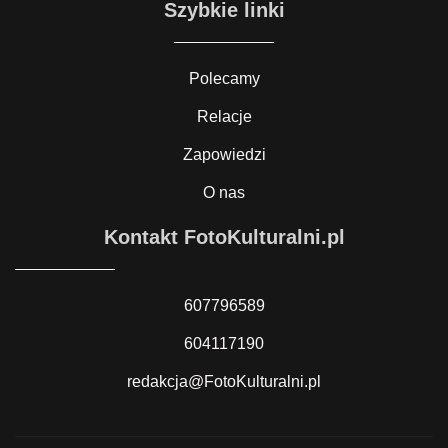
Szybkie linki
Polecamy
Relacje
Zapowiedzi
O nas
Kontakt FotoKulturalni.pl
607796589
604117190
redakcja@FotoKulturalni.pl