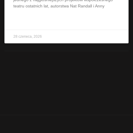
teatru ostatnich lat, autorstwa Nat Randall i Anny
CZYTAJ WIĘCEJ »
28 czerwca, 2026