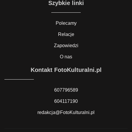
Szybkie linki
Polecamy
Relacje
Zapowiedzi
O nas
Kontakt FotoKulturalni.pl
607796589
604117190
redakcja@FotoKulturalni.pl