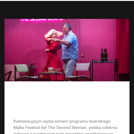
The Second Woman – poznański
maraton Cieleckiej zakończony.
Kulminacyjnym wydarzeniem programu teatralnego
Malta Festival był The Second Woman, polska odsłona
jednego z najgłośniejszych projektów współczesnego