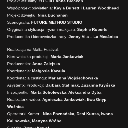
Projekt wizualny:
EO Gill i Anna Breckon
Współprojekt oświetlenia:
Kayla Burrett i Lauren Woodhead
Projekt dźwięku:
Nina Buchanan
Scenografia:
FUTURE METHOD STUDIO
Oryginalna stylizacja fryzur i makijażu:
Sophie Roberts
Producentka i kierowniczka trasy:
Jenny Vila – La Mecànica
Realizacja na Malta Festival:
Kierowniczka produkcji:
Marta Jankowiak
Producentka:
Anna Zalejska
Koordynacja:
Małgosia Kawula
Koordynacja castingu:
Marianna Wojciechowska
Asystentki Produkcji:
Barbara Stafiniak, Zuzanna Kryńska
Inspicjentki:
Marta Sobolewska, Aleksandra Dyba
Realizatorki wideo:
Agnieszka Jankowiak, Ewa Gnyp-
Woźnica
Operatorki Kamer:
Nina Poznańska, Desi Kunsa, Iwona
Kalinowska, Martyna Wróbel