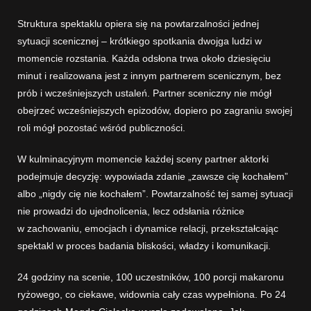
Struktura spektaklu opiera się na powtarzalności jednej
sytuacji scenicznej – krótkiego spotkania dwojga ludzi w
momencie rozstania. Każda odsłona trwa około dziesięciu
minut i realizowana jest z innym partnerem scenicznym, bez
prób i wcześniejszych ustaleń. Partner sceniczny nie mógł
obejrzeć wcześniejszych epizodów, dopiero po zagraniu swojej
roli mógł pozostać wśród publiczności.
W kulminacyjnym momencie każdej sceny partner aktorki
podejmuje decyzję: wypowiada zdanie „zawsze cię kochałem”
albo „nigdy cię nie kochałem”. Powtarzalność tej samej sytuacji
nie prowadzi do ujednolicenia, lecz odsłania różnice
w zachowaniu, emocjach i dynamice relacji, przekształcając
spektakl w proces badania bliskości, władzy i komunikacji.
24 godziny na scenie, 100 uczestników, 100 porcji makaronu
ryżowego, co ciekawe, widownia cały czas wypełniona. Po 24