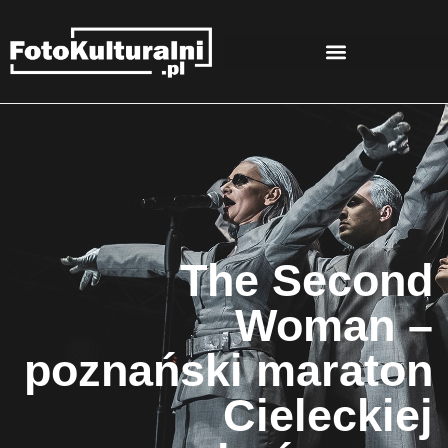
The Second
Woman –
poznański maraton
Cieleckiej