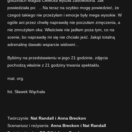
godzinach Magda Cielecka wyszła zadowolona. Jak
powiedziała po: …Na teraz na szybko mogę powiedzieć, że
czegoś takiego nie przeżyłam i emocje były mega wysokie. W
ogóle ani przez chwilę naprawdę nie poczułam zmęczenia, a
nie zmrużyłam oka. Właściwie nie jadłam poza tym, co na
scenie, bo naprawdę mi się nie chciało jeść. Jakąś totalną
adrenalinę dawało wsparcie widowni…
Byliśmy na przedstawieniu w jego 21 godzinie, zdjęcia
pochodzą właśnie z 21 godziny trwania spektaklu.
mat. org.
fot. Sławek Wąchała
Twórczynie:
Nat Randall i Anna Breckon
Scenariusz i reżyseria:
Anna Breckon i Nat Randall