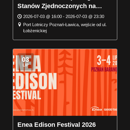
Stanów Zjednoczonych na
poznańskiej Ławicy
2026-07-03 @ 16:00 - 2026-07-03 @ 23:30
Port Lotniczy Poznań-Ławica, wejście od ul.
Łobżenickiej
03
LIP
Enea Edison Festival 2026