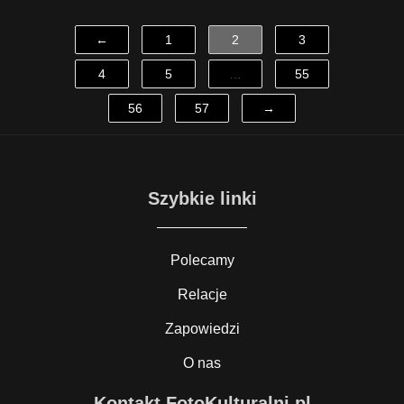
←
1
2
3
4
5
…
55
56
57
→
Szybkie linki
Polecamy
Relacje
Zapowiedzi
O nas
Kontakt FotoKulturalni.pl