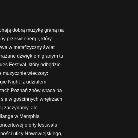
.
ochają dobrą muzykę graną na
ny przesył energii, który
ywa w metafizyczny świat
yrażane dźwiękiem granym tu i
es Festival, który odbędzie
ce muzycznie wieczory:
gie Night” z udziałem
latach Poznań znów wraca na
 się w gościnnych wnętrzach
aj zaczynamy, ale
allange w Memphis,
ncertowej oferty festiwalu
ności ulicy Nowowiejskiego,