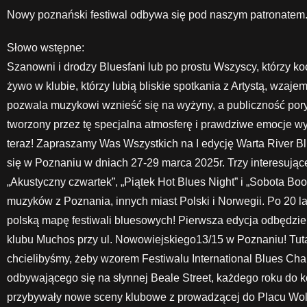
Nowy poznański festiwal odbywa się pod naszym patronatem
Słowo wstępne:
Szanowni i drodzy Bluesfani lub po prostu Wszyscy, którzy k
żywo w klubie, którzy lubią bliskie spotkania z Artystą, wzajem
pozwala muzykowi wznieść się na wyżyny, a publiczność por
tworzony przez tę specjalna atmosferę i prawdziwe emocje w
teraz! Zapraszamy Was Wszystkich na I edycję Warta River Blu
się w Poznaniu w dniach 27-29 marca 2025r. Trzy interesują
„Akustyczny czwartek”, „Piątek Hot Blues Night” i „Sobota Boo
muzyków z Poznania, innych miast Polski i Norwegii. Po 20 
polską mapę festiwali bluesowych! Pierwsza edycja odbędzie
klubu Muchos przy ul. Nowowiejskiego13/15 w Poznaniu! Tut
chcielibyśmy, żeby wzorem Festiwalu International Blues Ch
odbywającego się na słynnej Beale Street, każdego roku do ko
przybywały nowe sceny klubowe z prowadzącej do Placu Wol