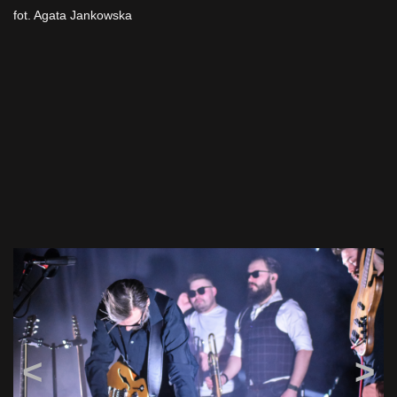
fot. Agata Jankowska
<
>