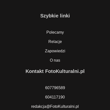
Szybkie linki
Polecamy
Relacje
Zapowiedzi
O nas
Kontakt FotoKulturalni.pl
607796589
604117190
redakcja@FotoKulturalni.pl