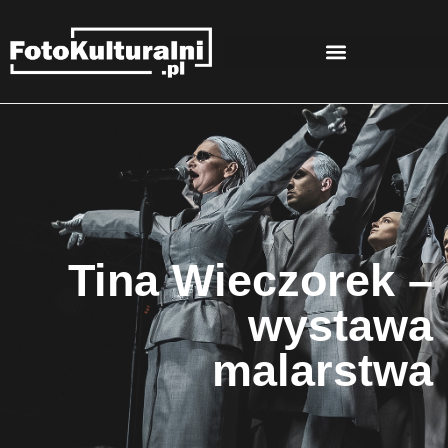
Tina Wieczorek –
wystawa
malarstwa