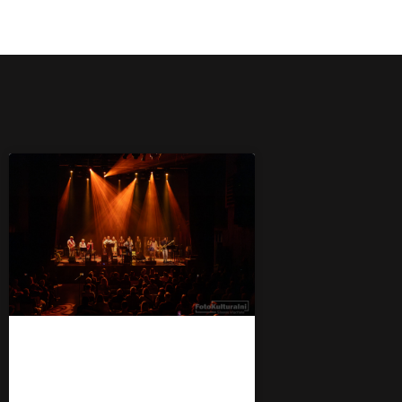
Marek Majka &
Obłędni w CK Zamek