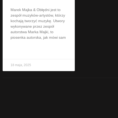
Marek Majka & Obłędni jest to
zespół muzyków-artystów, którzy
kochają tworzyć muzykę. Utwory
wykonywane przez zespół
autorstwa Marka Majki, to
piosenka autorska, jak mówi sam
CZYTAJ WIĘCEJ »
18 maja, 2025