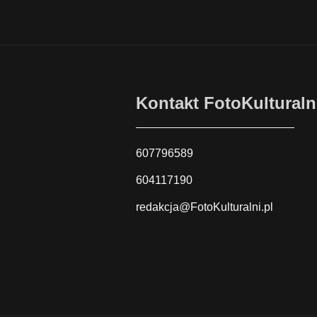
Kontakt FotoKulturaln
607796589
604117190
redakcja@FotoKulturalni.pl