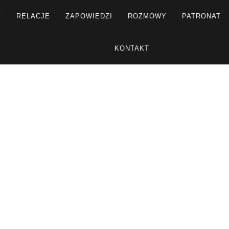
Y
RELACJE
ZAPOWIEDZI
ROZMOWY
PATRONAT
KONTAKT
R
Strona główna
Rozmowy