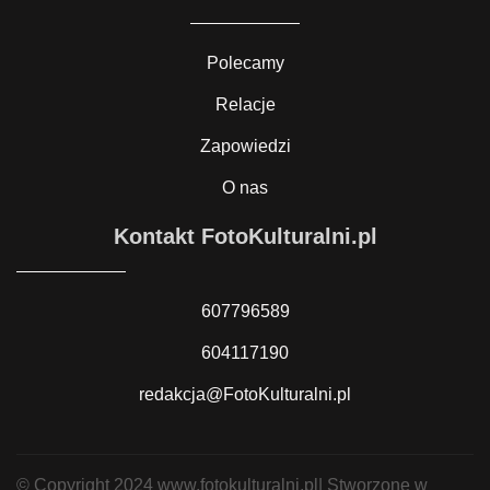
Polecamy
Relacje
Zapowiedzi
O nas
Kontakt FotoKulturalni.pl
607796589
604117190
redakcja@FotoKulturalni.pl
© Copyright 2024 www.fotokulturalni.pl| Stworzone w