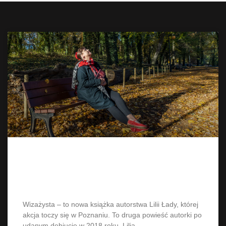
Wizażysta – nowa powieść
kryminalna Lilii Łady
Wizażysta – to nowa książka autorstwa Lilii Łady, której
akcja toczy się w Poznaniu. To druga powieść autorki po
udanym debiucie w 2018 roku. Lilia