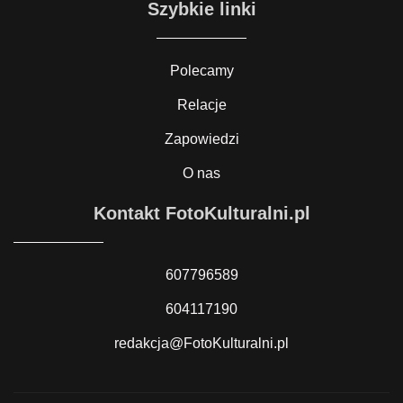
Szybkie linki
Polecamy
Relacje
Zapowiedzi
O nas
Kontakt FotoKulturalni.pl
607796589
604117190
redakcja@FotoKulturalni.pl