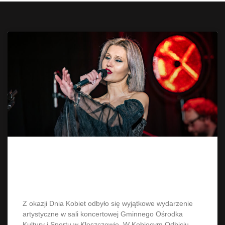
W Kobiecym Odbiciu Duszy Evti &
The Harmonic Path
Z okazji Dnia Kobiet odbyło się wyjątkowe wydarzenie
artystyczne w sali koncertowej Gminnego Ośrodka
Kultury i Sportu w Kleszczewie. W Kobiecym Odbiciu