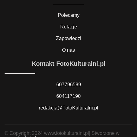
Polecamy
Relacje
Zapowiedzi
O nas
Kontakt FotoKulturalni.pl
607796589
604117190
redakcja@FotoKulturalni.pl
© Copyright 2024 www.fotokulturalni.pl| Stworzone w