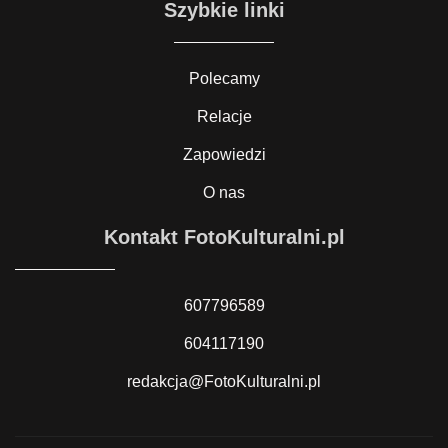
Szybkie linki
Polecamy
Relacje
Zapowiedzi
O nas
Kontakt FotoKulturalni.pl
607796589
604117190
redakcja@FotoKulturalni.pl