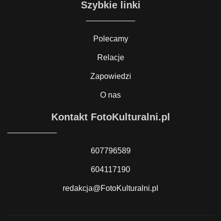
Szybkie linki
Polecamy
Relacje
Zapowiedzi
O nas
Kontakt FotoKulturalni.pl
607796589
604117190
redakcja@FotoKulturalni.pl