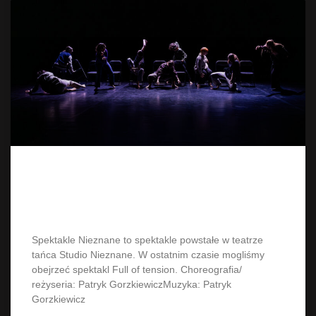
Spektakl Nieznane: „Full of
tension”
Spektakle Nieznane to spektakle powstałe w teatrze
tańca Studio Nieznane. W ostatnim czasie mogliśmy
obejrzeć spektakl Full of tension. Choreografia/
reżyseria: Patryk GorzkiewiczMuzyka: Patryk
Gorzkiewicz