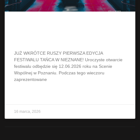
Festiwal Tańca w Nieznane – nowy
festiwal w Poznaniu!
JUŻ WKRÓTCE RUSZY PIERWSZA EDYCJA
FESTIWALU TAŃCA W NIEZNANE! Uroczyste otwarcie
festiwalu odbędzie się 12.06.2026 roku na Scenie
Wspólnej w Poznaniu. Podczas tego wieczoru
zaprezentowane
CZYTAJ WIĘCEJ »
16 marca, 2026