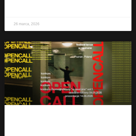
CZYTAJ WIĘCEJ »
26 marca, 2026
KONKURS CHOREOGRAFICZNY “w
Nieznane” – Open Call