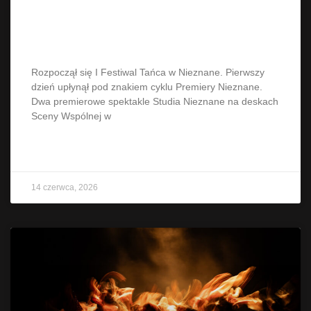
Festiwal Tańca w Nieznane –
premiera „SWOISTI”
Rozpoczął się I Festiwal Tańca w Nieznane. Pierwszy
dzień upłynął pod znakiem cyklu Premiery Nieznane.
Dwa premierowe spektakle Studia Nieznane na deskach
Sceny Wspólnej w
CZYTAJ WIĘCEJ »
14 czerwca, 2026