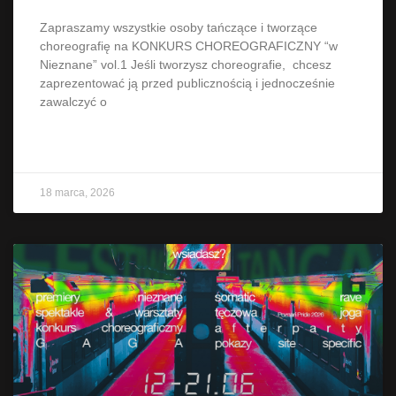
Zapraszamy wszystkie osoby tańczące i tworzące
choreografię na KONKURS CHOREOGRAFICZNY “w
Nieznane” vol.1 Jeśli tworzysz choreografie, chcesz
zaprezentować ją przed publicznością i jednocześnie
zawalczyć o
CZYTAJ WIĘCEJ »
18 marca, 2026