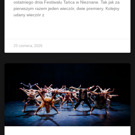
ostatniego dnia Festiwalu Tańca w Nieznane. Tak jak za
pierwszym razem jeden wieczór, dwie premiery. Kolejny
udany wieczór z
CZYTAJ WIĘCEJ »
25 czerwca, 2026