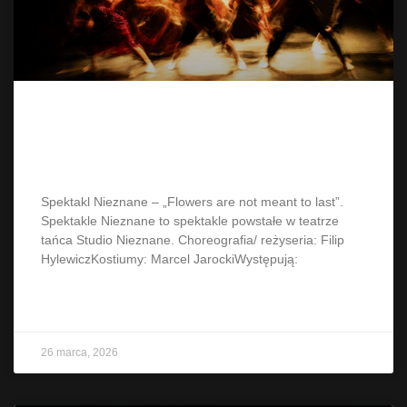
Spektakl Nieznane: „Flowers are
not meant to last”
Spektakl Nieznane – „Flowers are not meant to last”.
Spektakle Nieznane to spektakle powstałe w teatrze
tańca Studio Nieznane. Choreografia/ reżyseria: Filip
HylewiczKostiumy: Marcel JarockiWystępują:
CZYTAJ WIĘCEJ »
26 marca, 2026