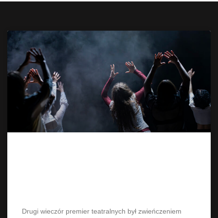
you trapped me – premiera na
zakończenie Festiwalu Tańca w
Nieznane
Drugi wieczór premier teatralnych był zwieńczeniem