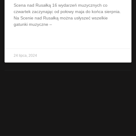
Scena nad Rusałką 16 wydarzeń muzycznych co
czwartek zaczynając od połowy maja do końca sierpnia.
Na Scenie nad Rusałką można usłyszeć wszelkie
gatunki muzyczne –
CZYTAJ WIĘCEJ »
24 lipca, 2024