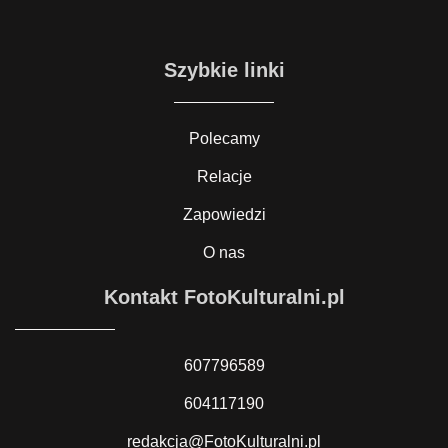
Szybkie linki
Polecamy
Relacje
Zapowiedzi
O nas
Kontakt FotoKulturalni.pl
607796589
604117190
redakcja@FotoKulturalni.pl