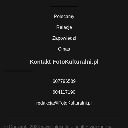
Polecamy
Relacje
Zapowiedzi
O nas
Kontakt FotoKulturalni.pl
607796589
604117190
redakcja@FotoKulturalni.pl
© Copyright 2024 www.fotokulturalni.pl| Stworzone w