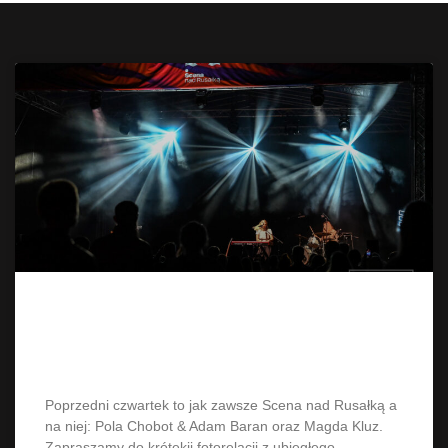
Scena nad Rusałką – Pola Chobot
Adam Baran i Magda Kluz
Poprzedni czwartek to jak zawsze Scena nad Rusałką a
na niej: Pola Chobot & Adam Baran oraz Magda Kluz.
Zapraszamy do krótekij fotorelacji z ubiegłego