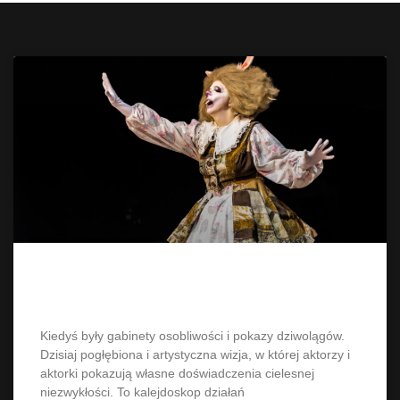
„Freak show”
Kiedyś były gabinety osobliwości i pokazy dziwolągów.
Dzisiaj pogłębiona i artystyczna wizja, w której aktorzy i
aktorki pokazują własne doświadczenia cielesnej
niezwykłości. To kalejdoskop działań