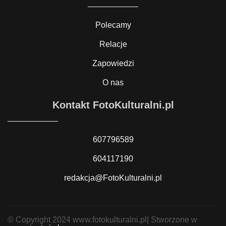
Polecamy
Relacje
Zapowiedzi
O nas
Kontakt FotoKulturalni.pl
607796589
604117190
redakcja@FotoKulturalni.pl
© Copyright 2024 www.fotokulturalni.pl| Stworzone w