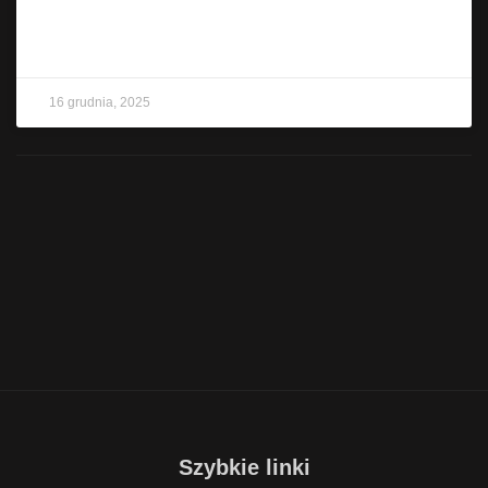
CZYTAJ WIĘCEJ »
16 grudnia, 2025
Szybkie linki