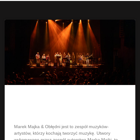
Marek Majka & Obłędni w CK
Zamek
Marek Majka & Obłędni jest to zespół muzyków-
artystów, którzy kochają tworzyć muzykę. Utwory
wykonywane przez zespół autorstwa Marka Majki, to