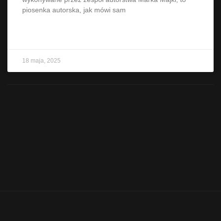
piosenka autorska, jak mówi sam
CZYTAJ WIĘCEJ »
18 maja, 2025