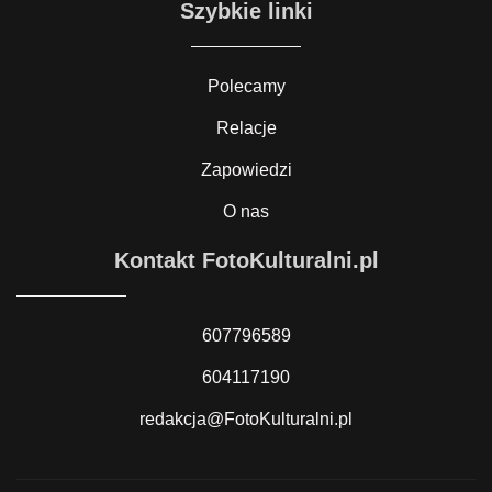
Szybkie linki
Polecamy
Relacje
Zapowiedzi
O nas
Kontakt FotoKulturalni.pl
607796589
604117190
redakcja@FotoKulturalni.pl