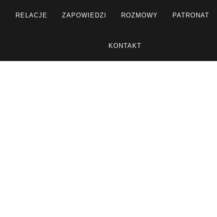
Y
RELACJE
ZAPOWIEDZI
ROZMOWY
PATRONAT
KONTAKT
R
Strona główna
Rozmowy