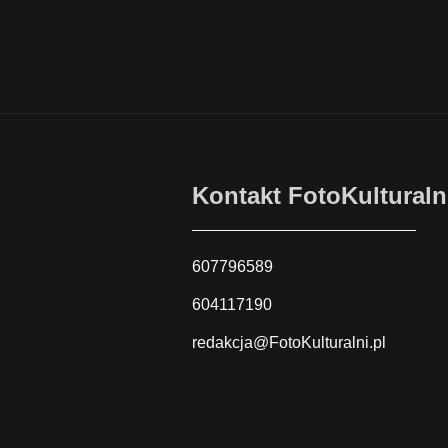
Kontakt FotoKulturaln
607796589
604117190
redakcja@FotoKulturalni.pl