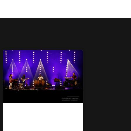
Elipsis czyli trio plus
na Blue Summer