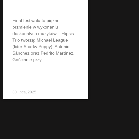
Jazz Festival
Finał festiwalu to piękne
brzmienie w wykonaniu
doskonałych muzyków – Elipsis.
Trio tworzą: Michael League
(lider Snarky Puppy), Antonio
Sánchez oraz Pedrito Martínez.
Gościnnie przy
CZYTAJ WIĘCEJ »
30 lipca, 2025