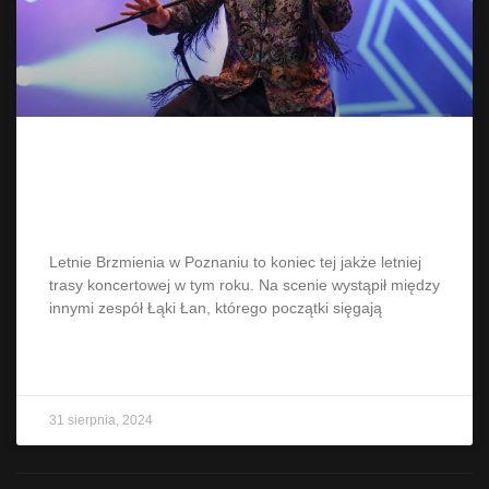
Letnie Brzmienia w Poznaniu –
Łąki Łan
Letnie Brzmienia w Poznaniu to koniec tej jakże letniej
trasy koncertowej w tym roku. Na scenie wystąpił między
innymi zespół Łąki Łan, którego początki sięgają
CZYTAJ WIĘCEJ »
31 sierpnia, 2024