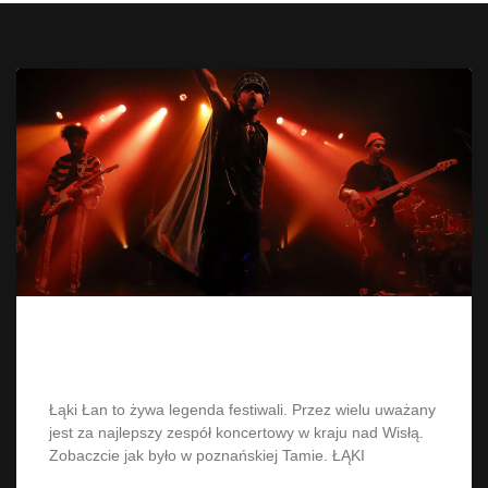
Łąki Łan w Poznaniu
Łąki Łan to żywa legenda festiwali. Przez wielu uważany
jest za najlepszy zespół koncertowy w kraju nad Wisłą.
Zobaczcie jak było w poznańskiej Tamie. ŁĄKI