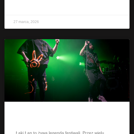
CZYTAJ WIĘCEJ »
27 marca, 2026
Łąki Łan ponownie w Poznaniu
Łąki Łan to żywa legenda festiwali. Przez wielu