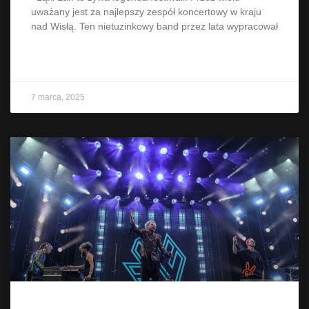
uważany jest za najlepszy zespół koncertowy w kraju
nad Wisłą. Ten nietuzinkowy band przez lata wypracował
CZYTAJ WIĘCEJ »
7 marca, 2025