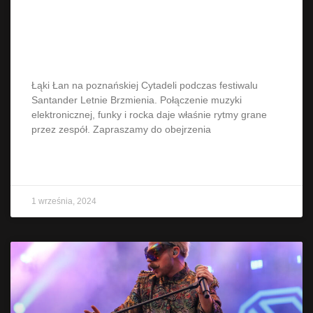
Inne spojrzenie na Łąki Łan
podczas Letnich Brzmień w
Poznaniu
Łąki Łan na poznańskiej Cytadeli podczas festiwalu
Santander Letnie Brzmienia. Połączenie muzyki
elektronicznej, funky i rocka daje właśnie rytmy grane
przez zespół. Zapraszamy do obejrzenia
CZYTAJ WIĘCEJ »
1 września, 2024