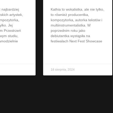
z najbardziej
Kathia to wokalistka, ale nie tylko,
skich artystek,
to również producentka,
ompozytorka,
kompozytorka, autorka tekstów i
ylko. Jej
multiinstrumentalistka. W
um Przestrzeń
poprzednim roku jako
wym studiu,
debiutantka wystąpiła na
samodzielnie
festiwalach Next Fest Showcase
»
CZYTAJ WIĘCEJ »
18 sierpnia, 2024