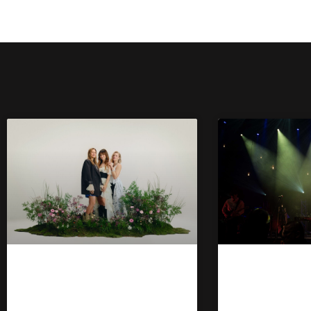
Babie Lato na Erste
Kathia na
Letnie Brzmienia
FEST 202