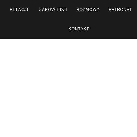
Y
RELACJE
ZAPOWIEDZI
ROZMOWY
PATRONAT
KONTAKT
R
Strona główna
Rozmowy