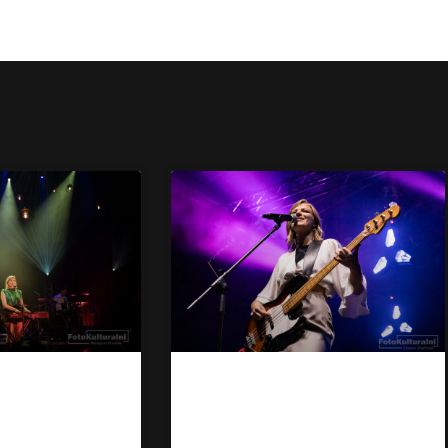
 NEXT
KATHIA na Scenie
5
nad Rusałką