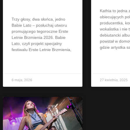
2026
Kathia to jedna 
obiecujących pol
Trzy głosy, dwa słońca, jedno
producentka, k
Babie Lato – posłuchaj utworu
wokalistka i nie t
promującego tegoroczne Erste
debiutancki alb
Letnie Brzmienia 2026. Babie
powstał w domo
Lato, czyli projekt specjalny
gdzie artystka 
festiwalu Erste Letnie Brzmienia,
CZYTAJ WIĘCEJ »
CZYTAJ WIĘCEJ 
6 maja, 2026
27 kwietnia, 2025