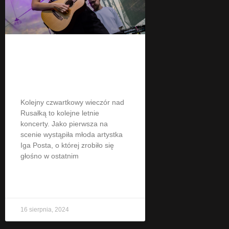
Iga Posta na Scenie
nad Rusałką
Kolejny czwartkowy wieczór nad
Rusałką to kolejne letnie
koncerty. Jako pierwsza na
scenie wystąpiła młoda artystka
Iga Posta, o której zrobiło się
głośno w ostatnim
CZYTAJ WIĘCEJ »
16 sierpnia, 2024