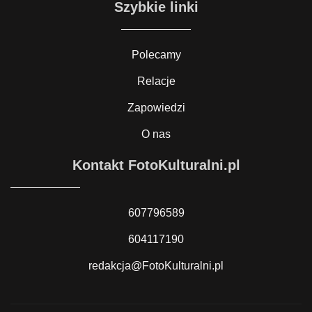
Szybkie linki
Polecamy
Relacje
Zapowiedzi
O nas
Kontakt FotoKulturalni.pl
607796589
604117190
redakcja@FotoKulturalni.pl