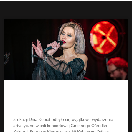
W Kobiecym Odbiciu Duszy Evti &
The Harmonic Path
Z okazji Dnia Kobiet odbyło się wyjątkowe wydarzenie
artystyczne w sali koncertowej Gminnego Ośrodka
Kultury i Sportu w Kleszczewie. W Kobiecym Odbiciu