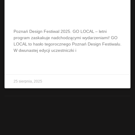
LOCAL – letni program zaskakuje
nadchodzącymi wydarzeniami!
Poznań Design Festiwal 2025. GO LOCAL – letni
program zaskakuje nadchodzącymi wydarzeniami! GO
LOCAL to hasło tegorocznego Poznań Design Festiwalu.
W dwunastej edycji uczestniczki i
CZYTAJ WIĘCEJ »
25 sierpnia, 2025