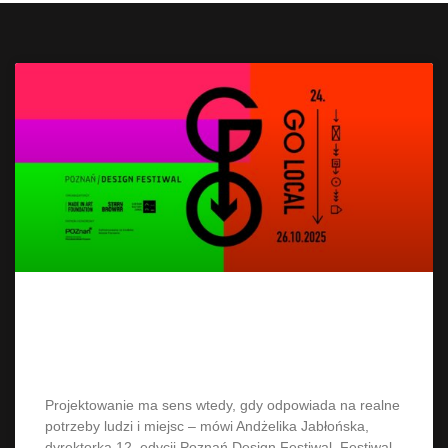
GO LOCAL – lokalność tematem
12. edycji Poznań Design Festiwal
Projektowanie ma sens wtedy, gdy odpowiada na realne
potrzeby ludzi i miejsc – mówi Andżelika Jabłońska,
dyrektorka 12. edycji Poznań Design Festiwal. Festiwal