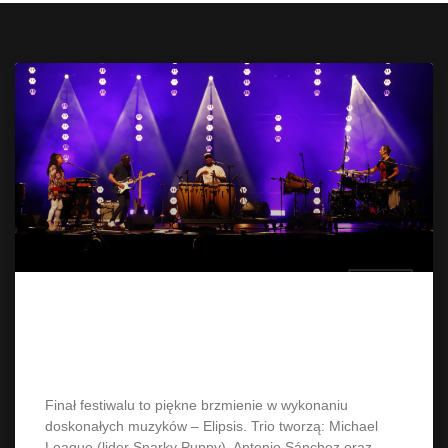
Elipsis czyli trio plus na Blue
Summer Jazz Festival
Finał festiwalu to piękne brzmienie w wykonaniu
doskonałych muzyków – Elipsis. Trio tworzą: Michael
League (lider Snarky Puppy), Antonio Sánchez oraz