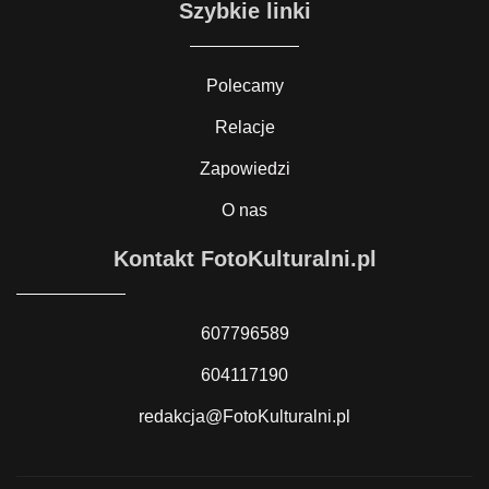
Szybkie linki
Polecamy
Relacje
Zapowiedzi
O nas
Kontakt FotoKulturalni.pl
607796589
604117190
redakcja@FotoKulturalni.pl