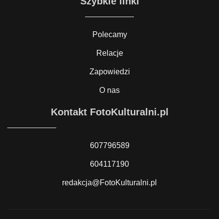
Szybkie linki
Polecamy
Relacje
Zapowiedzi
O nas
Kontakt FotoKulturalni.pl
607796589
604117190
redakcja@FotoKulturalni.pl