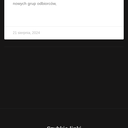
nowych grup odbiorców,
CZYTAJ WIĘCEJ »
21 sierpnia, 2024