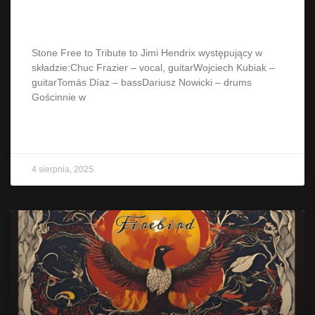
Browarnej Przystani
Stone Free to Tribute to Jimi Hendrix występujący w
składzie:Chuc Frazier – vocal, guitarWojciech Kubiak –
guitarTomás Díaz – bassDariusz Nowicki – drums
Gościnnie w
CZYTAJ WIĘCEJ »
4 sierpnia, 2025