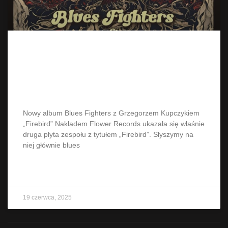
Nowy album Blues Fighters z
Grzegorzem Kupczykiem
„Firebird”
Nowy album Blues Fighters z Grzegorzem Kupczykiem
„Firebird” Nakładem Flower Records ukazała się właśnie
druga płyta zespołu z tytułem „Firebird”. Słyszymy na
niej głównie blues
CZYTAJ WIĘCEJ »
19 czerwca, 2025