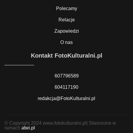
Polecamy
Relacje
Zapowiedzi
O nas
Kontakt FotoKulturalni.pl
607796589
604117190
redakcja@FotoKulturalni.pl
© Copyright 2024 www.fotokulturalni.pl| Stworzone w
ramach
atwi.pl