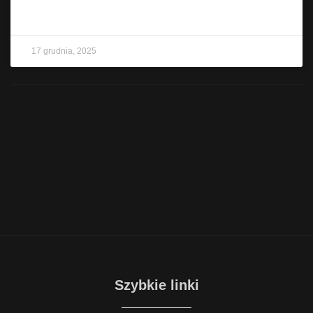
CZYTAJ WIĘCEJ »
17 grudnia, 2025
Szybkie linki