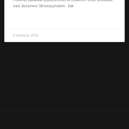
nad Jeziorem Strzeszyńskim. Jak
CZYTAJ WIĘCEJ »
4 czerwca, 2026