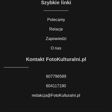
Szybkie linki
Polecamy
Relacje
Zapowiedzi
O nas
Kontakt FotoKulturalni.pl
607796589
604117190
redakcja@FotoKulturalni.pl