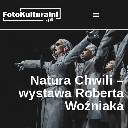
Natura Chwili –
wystawa Roberta
Woźniaka