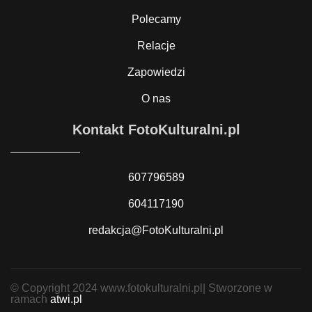
Polecamy
Relacje
Zapowiedzi
O nas
Kontakt FotoKulturalni.pl
607796589
604117190
redakcja@FotoKulturalni.pl
© Copyright 2024 www.fotokulturalni.pl| Stworzone w
ramach
atwi.pl