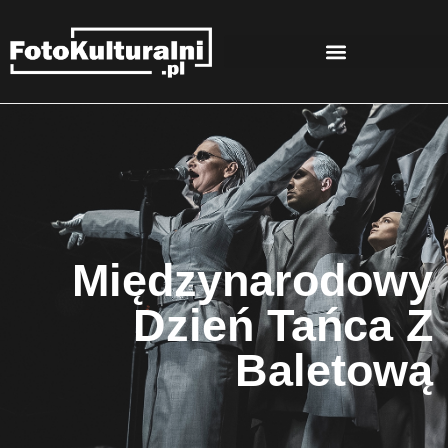
Międzynarodowy
Dzień Tańca Z
Baletową