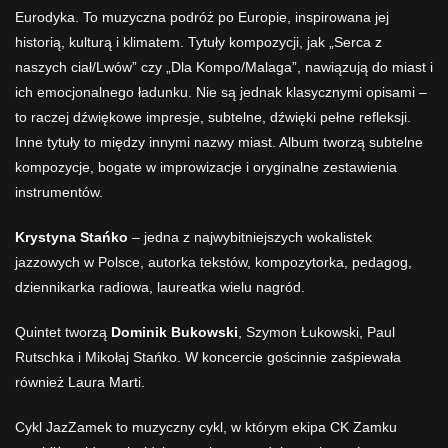
Eurodyka. To muzyczna podróż po Europie, inspirowana jej
historią, kulturą i klimatem. Tytuły kompozycji, jak „Serca z
naszych ciał/Lwów” czy „Dla Kompo/Malaga”, nawiązują do miast i
ich emocjonalnego ładunku. Nie są jednak klasycznymi opisami –
to raczej dźwiękowe impresje, subtelne, dźwięki pełne refleksji.
Inne tytuły to między innymi nazwy miast. Album tworzą subtelne
kompozycje, bogate w improwizacje i oryginalne zestawienia
instrumentów.
Krystyna Stańko
– jedna z najwybitniejszych wokalistek
jazzowych w Polsce, autorka tekstów, kompozytorka, pedagog,
dziennikarka radiowa, laureatka wielu nagród.
Quintet tworzą
Dominik Bukowski
, Szymon Łukowski, Paul
Rutschka i Mikołaj Stańko. W koncercie gościnnie zaśpiewała
również
Laura Marti.
Cykl JazZamek to muzyczny cykl, w którym ekipa CK Zamku