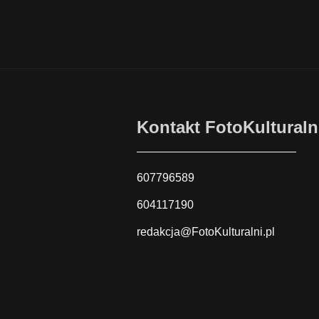
Kontakt FotoKulturaln
607796589
604117190
redakcja@FotoKulturalni.pl