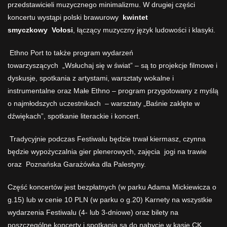
przedstawicieli muzycznego minimalizmu. W drugiej części
koncertu wystąpi polski brawurowy
kwintet
smyczkowy
Vołosi
, łączący muzyczny język ludowości i klasyki.
Ethno Port to także program wydarzeń
towarzyszących „Wsłuchaj się w świat” – są to projekcje filmowe i
dyskusje, spotkania z artystami, warsztaty wokalne i
instrumentalne oraz Małe Ethno – program przygotowany z myślą
o najmłodszych uczestnikach – warsztaty „Baśnie zaklęte w
dźwiękach”, spotkanie literackie i koncert.
Tradycyjnie podczas Festiwalu będzie trwał kiermasz, czynna
będzie wypożyczalnia gier plenerowych, zajęcia jogi na trawie
oraz Poznańska Garażówka dla Palestyny.
Część koncertów jest bezpłatnych (w parku Adama Mickiewicza o
g.15) lub w cenie 10 PLN (w parku o g.20) Karnety na wszystkie
wydarzenia Festiwalu (4- lub 3-dniowe) oraz bilety na
poszczególne koncerty i spotkania są do nabycie w kasie CK