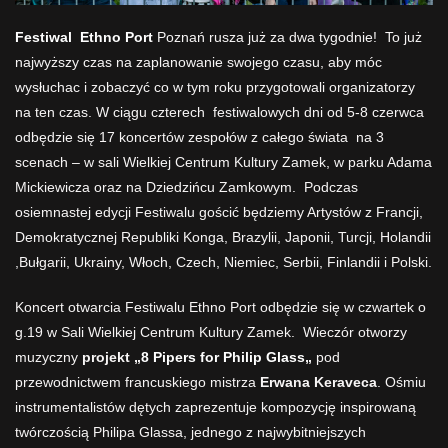
Festiwal Ethno Port
Poznań rusza już za dwa tygodnie! To już
najwyższy czas na zaplanowanie swojego czasu, aby móc
wysłuchac i zobaczyć co w tym roku przygotowali organizatorzy
na ten czas. W ciągu czterech festiwalowych dni od 5-8 czerwca
odbędzie się 17 koncertów zespołów z całego świata na 3
scenach – w sali Wielkiej Centrum Kultury Zamek, w parku Adama
Mickiewicza oraz na Dziedzińcu Zamkowym. Podczas
osiemnastej edycji Festiwalu gościć będziemy Artystów z Francji,
Demokratycznej Republiki Konga, Brazylii, Japonii, Turcji, Holandii
,Bułgarii, Ukrainy, Włoch, Czech, Niemiec, Serbii, Finlandii i Polski.
Koncert otwarcia Festiwalu Ethno Port odbędzie się w czwartek o
g.19 w Sali Wielkiej Centrum Kultury Zamek. Wieczór otworzy
muzyczny
projekt
„
8 Pipers for Philip Glass
„
pod
przewodnictwem francuskiego mistrza
Erwana Keraveca
. Ośmiu
instrumentalistów dętych zaprezentuje kompozycję inspirowaną
twórczością Philipa Glassa, jednego z najwybitniejszych