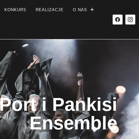
KONKURS
REALIZACJE
O NAS
Port i Pankisi
Ensemble