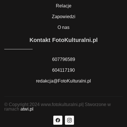
Relacje
Zapowiedzi
O nas
Kontakt FotoKulturalni.pl
607796589
604117190
redakcja@FotoKulturalni.pl
© Copyright 2024 www.fotokulturalni.pl| Stworzone w
ramach
atwi.pl