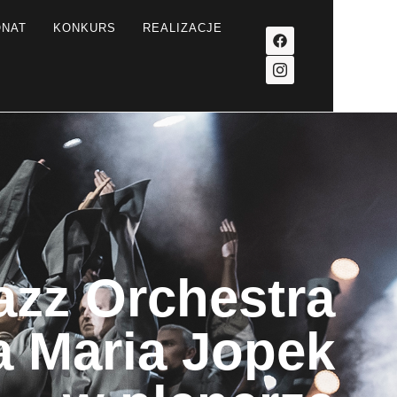
ONAT
KONKURS
REALIZACJE
azz Orchestra
a Maria Jopek