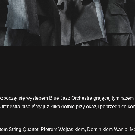
ozpoczął się występem Blue Jazz Orchestra grającej tym razem 
hestra pisaliśmy już kilkakrotnie przy okazji poprzednich ko
tom String Quartet, Piotrem Wojtasikiem, Dominikiem Wanią, M