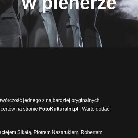
w plenerze
twórczość jednego z najbardziej oryginalnych
ncertów na stronie
FotoKulturalni.pl
. Warto dodać,
aciejem Sikałą, Piotrem Nazarukiem, Robertem