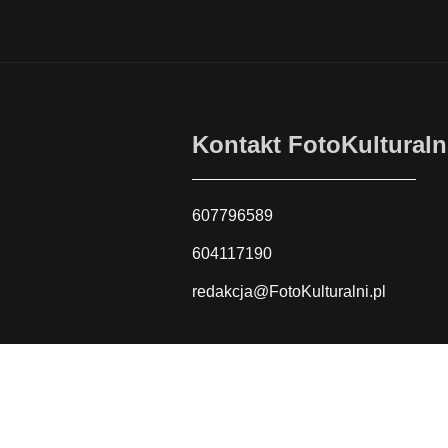
Kontakt FotoKulturaln
607796589
604117190
redakcja@FotoKulturalni.pl