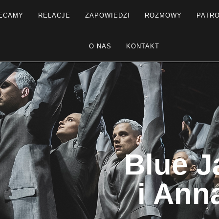
ECAMY
RELACJE
ZAPOWIEDZI
ROZMOWY
PATR
O NAS
KONTAKT
Blue J
i Ann