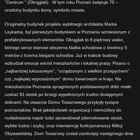
“Centrum ” (Okrąglak) . W tym roku Poznań świętuje 70 –
urodziny budynku ikony, symbolu miasta.
Oryginalny budynek projektu wybitnego architekta Marka
Leykama, był pierwszym budynkiem w Poznaniu wzniesionym z
prefabrykowanych elementów. Okrąglak to 8-piętrowy walec,
którego serce stanowi obszerna klatka schodowa o średnicy 5
metrów z trzema biegami schodów. Już w trakcie budowy
wzbudzał emocje wśród mieszkańców i lokalnej prasy. Pisano o
„najbardziej luksusowym”, “urządzonym z wielkim przepychem”
czy „najlepiej wyposażonym” domu towarowym w kraju. Na
mieszkańców Poznania spragnionych podstawowych dóbr miało
czekać 81 stoisk po brzegi wypełnionych trudno dostępnymi
dobrami. Na otwarcie Domu Towarowego przybyły tysiące
poznaniaków. Brak jakiejkolwiek organizacji i niemożliwy do
rozładowania napór ludzi spowodował zdemolowanie stoisk,
wybite lustra i szyby, oraz interwencję funkcjonariuszy Milicji
Obywatelskiej. Dom Towarowy został zamknięty następnego dnia