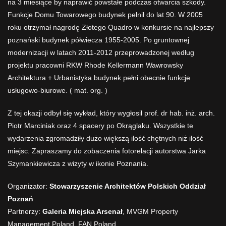
na 3 miesiące by naprawić powstałe podczas otwarcia szkody.
Funkcje Domu Towarowego budynek pełnił do lat 90. W 2005
roku otrzymał nagrodę Złotego Quadro w konkursie na najlepszy
poznański budynek półwiecza 1955-2005. Po gruntownej
modernizacji w latach 2011-2012 przeprowadzonej według
projektu pracowni RKW Rhode Kellermann Wawrowsky
Architektura + Urbanistyka budynek pełni obecnie funkcje
usługowo-biurowe. ( mat. org. )
Z tej okazji odbył się wykład, który wygłosił prof. dr hab. inż. arch.
Piotr Marciniak oraz 4 spacery po Okrąglaku. Wszystkie te
wydarzenia zgromadziły dużo większą ilość chętnych niż ilość
miejsc. Zapraszamy do zobaczenia fotorelacji autorstwa Jarka
Szymankiewicza z wizyty w ikonie Poznania.
Organizator:
Stowarzyszenie Architektów Polskich Oddział
Poznań
Partnerzy:
Galeria Miejska Arsenał
, MVGM Property
Management Poland, FAN Poland.