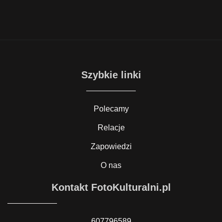
Szybkie linki
Polecamy
Relacje
Zapowiedzi
O nas
Kontakt FotoKulturalni.pl
607796589