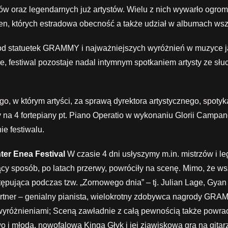
w oraz legendarnych już artystów. Wielu z nich wywarło ogromn
n, których estradowa obecność a także udział w albumach wsz
 od statuetek GRAMMY i najważniejszych wyróżnień w muzyce ja
, festiwal pozostaje nadal intymnym spotkaniem artysty ze s
go, w którym artyści, za sprawą dyrektora artystycznego, spotyk
na 4 fortepiany pt. Piano Operatio w wykonaniu Glorii Campaner,
e festiwalu.
nter Enea Festival
W czasie 4 dni usłyszymy m.in. mistrzów i l
ujący sposób, po latach przerwy, powróciły na scenę. Mimo, że w
tępująca podczas tzw. „Zornowego dnia” – tj. Julian Lage, Gyan
 Fortner – genialny pianista, wielokrotny zdobywca nagrody GRA
 wyróżnieniami; Sceną zawładnie z całą pewnością także powra
o i młoda, nowofalowa Kinga Głyk i jej zjawiskowa gra na git