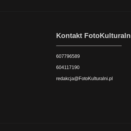
Kontakt FotoKulturaln
607796589
604117190
redakcja@FotoKulturalni.pl