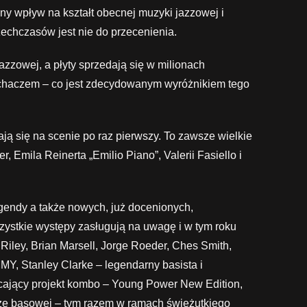
y wpływ na kształt obecnej muzyki jazzowej i
echczasów jest nie do przecenienia.
zzowej, a płyty sprzedają się w milionach
łuchaczem – co jest zdecydowanym wyróżnikiem tego
ają się na scenie po raz pierwszy. To zawsze wielkie
 Emila Reinerta „Emilio Piano”, Valerii Fasiello i
egendy a także nowych, już docenionych,
szystkie występy zasługują na uwagę i w tym roku
 Riley, Brian Marsell, Jorge Roeder, Ches Smith,
MMY, Stanley Clarke – legendarny basista i
cający projekt kombo – Young Power New Edition,
arze basowej – tym razem w ramach świeżutkiego