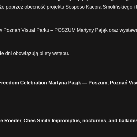
kże poprzez obecność projektu Sospeso Kacpra Smolińskiego i h
 Poznań Visual Parku – POSZUM Martyny Pająk oraz wystawa je
łe dni obowiązują bilety wstępu.
 Freedom Celebration Martyna Pająk — Poszum, Poznań Visu
orge Roeder, Ches Smith Impromptus, nocturnes, and ballad