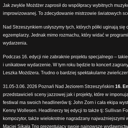
Jak zwykle Możdżer zaprosił do współpracy wybitnych muzykó
improwizowanej. To zdecydowanie mistrzowie światowych sce
Nad Strzeszynkiem usłyszymy tych, których półki uginają się
egzemplarzy. Jednak mimo rozmachu, który widać w programie
wydarzenia.
Podczas 16. edycji nie zabraknie projektu specjalnego – takie
i unikatowe wydarzenie. W tym roku będzie to koncert zagrany 
Leszka Możdżera. Trudno o bardziej spektakularne zwieńczeni
31.05-3.06. 2026 Poznań Nad Jeziorem Strzeszyńskim
16. E
przedstawicieli sceny jazzowej jak i projekty, które w impon
festiwal ma swoich headlinerów tj: John Zorn i cała ekipa wys
Kenny Wollesen. Headlinerzy tej edycji to także tj: Sullivan
kompozytor, także wielokrotnie nagradzany najważniejszymi
Maciej Sikała Trio prezentujący swoje najnowsze wydawnictw