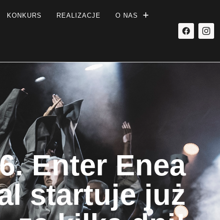
KONKURS
REALIZACJE
O NAS
6. Enter Enea
al startuje już